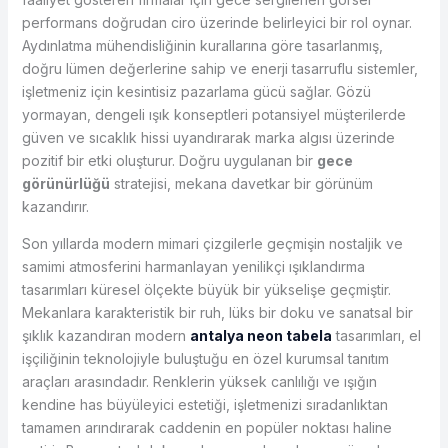
performans doğrudan ciro üzerinde belirleyici bir rol oynar.
Aydınlatma mühendisliğinin kurallarına göre tasarlanmış,
doğru lümen değerlerine sahip ve enerji tasarruflu sistemler,
işletmeniz için kesintisiz pazarlama gücü sağlar. Gözü
yormayan, dengeli ışık konseptleri potansiyel müşterilerde
güven ve sıcaklık hissi uyandırarak marka algısı üzerinde
pozitif bir etki oluşturur. Doğru uygulanan bir
gece
görünürlüğü
stratejisi, mekana davetkar bir görünüm
kazandırır.
Son yıllarda modern mimari çizgilerle geçmişin nostaljik ve
samimi atmosferini harmanlayan yenilikçi ışıklandırma
tasarımları küresel ölçekte büyük bir yükselişe geçmiştir.
Mekanlara karakteristik bir ruh, lüks bir doku ve sanatsal bir
şıklık kazandıran modern
antalya neon tabela
tasarımları, el
işçiliğinin teknolojiyle buluştuğu en özel kurumsal tanıtım
araçları arasındadır. Renklerin yüksek canlılığı ve ışığın
kendine has büyüleyici estetiği, işletmenizi sıradanlıktan
tamamen arındırarak caddenin en popüler noktası haline