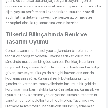
getirir. Bu sanatsal dokunuşlar, sosyal medyanın görsel
gücünü de arkanıza alarak markanıza organik ve ücretsiz bir
dijital yayılım performansı kazandırırken, sunulan
estetik
aydınlatma
detayları sayesinde benzersiz bir
müşteri
deneyimi
alanı kurgulanmasına zemin hazırlar.
Tüketici Bilinçaltında Renk ve
Tasarım Uyumu
Görsel tasarımın en temel yapı taşlarından biri olan renk
teorisi ve tipografi yönetimi, marka sadakati oluşturma
sürecinde muazzam bir güce sahiptir. Renkler, insanların
duygusal dünyalarına doğrudan nüfuz ederek markayla ilgili
güven, samimiyet, lüks ya da hız gibi kavramların anında
kodlanmasını sağlar. Kurumsal renk bütünlüğünün tüm
şubelerde ve tanıtım materyallerinde kusursuz bir şekilde
korunması, markanın akılda kalıcılığını pekiştirir. Karmaşık ve
uyumsuz renk kombinasyonları yerine, firmanın felsefesini
yansıtan dengeli paletler tercih edilmelidir. Tasarımda ve
üretimde mükemmelliği hedefleyen bütüncül yaklaşımlar