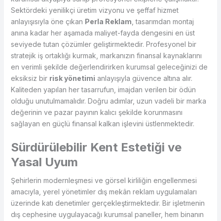
Sektördeki yenilikçi üretim vizyonu ve şeffaf hizmet
anlayışısıyla öne çıkan
Perla Reklam
, tasarımdan montaj
anına kadar her aşamada maliyet-fayda dengesini en üst
seviyede tutan çözümler geliştirmektedir. Profesyonel bir
stratejik iş ortaklığı kurmak, markanızın finansal kaynaklarını
en verimli şekilde değerlendirirken kurumsal geleceğinizi de
eksiksiz bir
risk yönetimi
anlayışıyla güvence altına alır.
Kaliteden yapılan her tasarrufun, imajdan verilen bir ödün
olduğu unutulmamalıdır. Doğru adımlar, uzun vadeli bir marka
değerinin ve pazar payının kalıcı şekilde korunmasını
sağlayan en güçlü finansal kalkan işlevini üstlenmektedir.
Sürdürülebilir Kent Estetiği ve
Yasal Uyum
Şehirlerin modernleşmesi ve görsel kirliliğin engellenmesi
amacıyla, yerel yönetimler dış mekân reklam uygulamaları
üzerinde katı denetimler gerçekleştirmektedir. Bir işletmenin
dış cephesine uygulayacağı kurumsal paneller, hem binanın