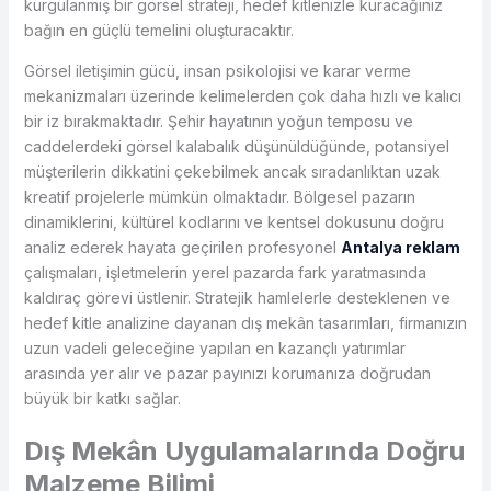
kurgulanmış bir görsel strateji, hedef kitlenizle kuracağınız
bağın en güçlü temelini oluşturacaktır.
Görsel iletişimin gücü, insan psikolojisi ve karar verme
mekanizmaları üzerinde kelimelerden çok daha hızlı ve kalıcı
bir iz bırakmaktadır. Şehir hayatının yoğun temposu ve
caddelerdeki görsel kalabalık düşünüldüğünde, potansiyel
müşterilerin dikkatini çekebilmek ancak sıradanlıktan uzak
kreatif projelerle mümkün olmaktadır. Bölgesel pazarın
dinamiklerini, kültürel kodlarını ve kentsel dokusunu doğru
analiz ederek hayata geçirilen profesyonel
Antalya reklam
çalışmaları, işletmelerin yerel pazarda fark yaratmasında
kaldıraç görevi üstlenir. Stratejik hamlelerle desteklenen ve
hedef kitle analizine dayanan dış mekân tasarımları, firmanızın
uzun vadeli geleceğine yapılan en kazançlı yatırımlar
arasında yer alır ve pazar payınızı korumanıza doğrudan
büyük bir katkı sağlar.
Dış Mekân Uygulamalarında Doğru
Malzeme Bilimi