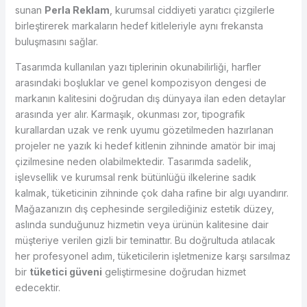
sunan
Perla Reklam
, kurumsal ciddiyeti yaratıcı çizgilerle
birleştirerek markaların hedef kitleleriyle aynı frekansta
buluşmasını sağlar.
Tasarımda kullanılan yazı tiplerinin okunabilirliği, harfler
arasındaki boşluklar ve genel kompozisyon dengesi de
markanın kalitesini doğrudan dış dünyaya ilan eden detaylar
arasında yer alır. Karmaşık, okunması zor, tipografik
kurallardan uzak ve renk uyumu gözetilmeden hazırlanan
projeler ne yazık ki hedef kitlenin zihninde amatör bir imaj
çizilmesine neden olabilmektedir. Tasarımda sadelik,
işlevsellik ve kurumsal renk bütünlüğü ilkelerine sadık
kalmak, tüketicinin zihninde çok daha rafine bir algı uyandırır.
Mağazanızın dış cephesinde sergilediğiniz estetik düzey,
aslında sunduğunuz hizmetin veya ürünün kalitesine dair
müşteriye verilen gizli bir teminattır. Bu doğrultuda atılacak
her profesyonel adım, tüketicilerin işletmenize karşı sarsılmaz
bir
tüketici güveni
geliştirmesine doğrudan hizmet
edecektir.