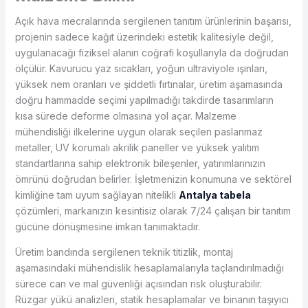
Açık hava mecralarında sergilenen tanıtım ürünlerinin başarısı,
projenin sadece kağıt üzerindeki estetik kalitesiyle değil,
uygulanacağı fiziksel alanın coğrafi koşullarıyla da doğrudan
ölçülür. Kavurucu yaz sıcakları, yoğun ultraviyole ışınları,
yüksek nem oranları ve şiddetli fırtınalar, üretim aşamasında
doğru hammadde seçimi yapılmadığı takdirde tasarımların
kısa sürede deforme olmasına yol açar. Malzeme
mühendisliği ilkelerine uygun olarak seçilen paslanmaz
metaller, UV korumalı akrilik paneller ve yüksek yalıtım
standartlarına sahip elektronik bileşenler, yatırımlarınızın
ömrünü doğrudan belirler. İşletmenizin konumuna ve sektörel
kimliğine tam uyum sağlayan nitelikli
Antalya tabela
çözümleri, markanızın kesintisiz olarak 7/24 çalışan bir tanıtım
gücüne dönüşmesine imkan tanımaktadır.
Üretim bandında sergilenen teknik titizlik, montaj
aşamasındaki mühendislik hesaplamalarıyla taçlandırılmadığı
sürece can ve mal güvenliği açısından risk oluşturabilir.
Rüzgar yükü analizleri, statik hesaplamalar ve binanın taşıyıcı