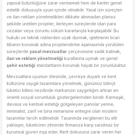
yapısal bütünlüğüne zarar vermemeli hem de kentin genel
estetik dokusuyla uyum içinde olmalıdır. Yasal izin süreçleri
ve ilan-reklam yönetmelikleri dikkate alınmadan plansız
şekilde üretilen projeler, ilerleyen süreçlerde idari para
cezaları veya zorunlu söküm kararlarıyla karşılaşabilir. Bu
hukuki ve teknik risklerden uzak durmak, işletmenin ticari
itibarını korumak adına projelendirme aşamasında yürütülen
süreçlerde
yasal mevzuatlar
çerçevesine sadık kalmak,
ilan ve reklam yönetmeliği
kurallarına uymak ve genel
şehir estetiği
standartlarını korumak hayati bir zorunluluktur.
Mevzuatlara uyumun ötesinde, çevreye duyarlı ve kent
kültürüne saygılı tasarımlara yönelmek, günümüz bilinçli
tüketici kitlesi nezdinde markanızın saygınlığını artıran en
önemli sosyal sorumluluk göstergelerinden biridir. Karmaşık,
devasa ve kentsel estetiği gölgeleyen panolar yerine,
minimalist, zarif ve bina mimarisine entegre olan modern
tasarımlar tercih edilmelidir. Tasarımda sergilenen bu elit
yaklaşım, tüketicinin zihninde firmanıza karşı sarsılmaz bir
kurumsal güven inşa eder. Kent dokusuna zarar veren her