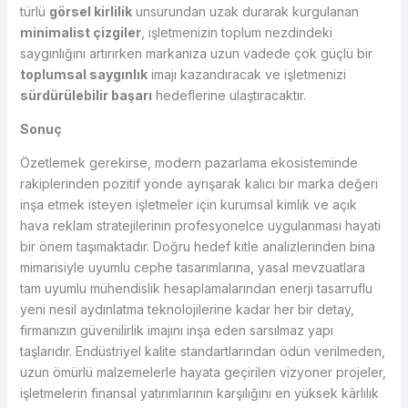
türlü
görsel kirlilik
unsurundan uzak durarak kurgulanan
minimalist çizgiler
, işletmenizin toplum nezdindeki
saygınlığını artırırken markanıza uzun vadede çok güçlü bir
toplumsal saygınlık
imajı kazandıracak ve işletmenizi
sürdürülebilir başarı
hedeflerine ulaştıracaktır.
Sonuç
Özetlemek gerekirse, modern pazarlama ekosisteminde
rakiplerinden pozitif yönde ayrışarak kalıcı bir marka değeri
inşa etmek isteyen işletmeler için kurumsal kimlik ve açık
hava reklam stratejilerinin profesyonelce uygulanması hayati
bir önem taşımaktadır. Doğru hedef kitle analizlerinden bina
mimarisiyle uyumlu cephe tasarımlarına, yasal mevzuatlara
tam uyumlu mühendislik hesaplamalarından enerji tasarruflu
yeni nesil aydınlatma teknolojilerine kadar her bir detay,
firmanızın güvenilirlik imajını inşa eden sarsılmaz yapı
taşlarıdır. Endüstriyel kalite standartlarından ödün verilmeden,
uzun ömürlü malzemelerle hayata geçirilen vizyoner projeler,
işletmelerin finansal yatırımlarının karşılığını en yüksek kârlılık