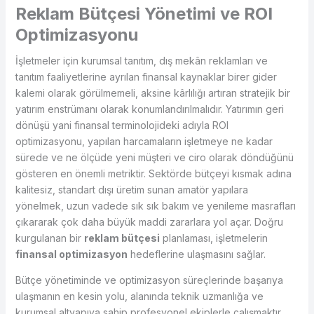
Reklam Bütçesi Yönetimi ve ROI
Optimizasyonu
İşletmeler için kurumsal tanıtım, dış mekân reklamları ve
tanıtım faaliyetlerine ayrılan finansal kaynaklar birer gider
kalemi olarak görülmemeli, aksine kârlılığı artıran stratejik bir
yatırım enstrümanı olarak konumlandırılmalıdır. Yatırımın geri
dönüşü yani finansal terminolojideki adıyla ROI
optimizasyonu, yapılan harcamaların işletmeye ne kadar
sürede ve ne ölçüde yeni müşteri ve ciro olarak döndüğünü
gösteren en önemli metriktir. Sektörde bütçeyi kısmak adına
kalitesiz, standart dışı üretim sunan amatör yapılara
yönelmek, uzun vadede sık sık bakım ve yenileme masrafları
çıkararak çok daha büyük maddi zararlara yol açar. Doğru
kurgulanan bir
reklam bütçesi
planlaması, işletmelerin
finansal optimizasyon
hedeflerine ulaşmasını sağlar.
Bütçe yönetiminde ve optimizasyon süreçlerinde başarıya
ulaşmanın en kesin yolu, alanında teknik uzmanlığa ve
kurumsal altyapıya sahip profesyonel ekiplerle çalışmaktır.