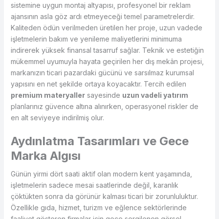
sistemine uygun montaj altyapısı, profesyonel bir reklam
ajansının asla göz ardı etmeyeceği temel parametrelerdir.
Kaliteden ödün verilmeden üretilen her proje, uzun vadede
işletmelerin bakım ve yenileme maliyetlerini minimuma
indirerek yüksek finansal tasarruf sağlar. Teknik ve estetiğin
mükemmel uyumuyla hayata geçirilen her dış mekân projesi,
markanızın ticari pazardaki gücünü ve sarsılmaz kurumsal
yapısını en net şekilde ortaya koyacaktır. Tercih edilen
premium materyaller
sayesinde
uzun vadeli yatırım
planlarınız güvence altına alınırken, operasyonel riskler de
en alt seviyeye indirilmiş olur.
Aydınlatma Tasarımları ve Gece
Marka Algısı
Günün yirmi dört saati aktif olan modern kent yaşamında,
işletmelerin sadece mesai saatlerinde değil, karanlık
çöktükten sonra da görünür kalması ticari bir zorunluluktur.
Özellikle gıda, hizmet, turizm ve eğlence sektörlerinde
faaliyet gösteren firmalar için gece sergilenen görsel