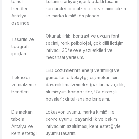
temel
kullanımı artıyor; içerik odaklı tasarım,
trendler –
sürdürülebilir malzemeler ve minimalizm
Antalya
ile marka kimliği ön planda.
özelinde
Okunabilirlik, kontrast ve uygun font
Tasarım ve
seçimi; renk psikolojisi, çok dilli iletişim
tipografi
ihtiyacı, 3D/levele yazı etkileri ve
ipuçları
mekânsal yerleşim.
LED çözümlerinin enerji verimliliği ve
Teknoloji
güncelleme kolaylığı; dış mekân için
ve malzeme
dayanıklı malzemeler (paslanmaz çelik,
trendleri
alüminyum kompozitler, UV dirençli
boyalar); dijital-analog birleşimi.
Dış mekan
Lokasyon uyumu, marka kimliği ile
tabela
çevre uyumu, dayanıklılık ve bakım
Antalya ve
ihtiyacının azaltılması; kent estetiğiyle
kent estetiği
uyumlu tasarım.