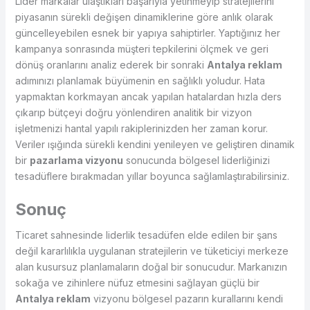
Lider markalar ulaştıkları başarıyla yetinmeyip stratejilerini
piyasanın sürekli değişen dinamiklerine göre anlık olarak
güncelleyebilen esnek bir yapıya sahiptirler. Yaptığınız her
kampanya sonrasında müşteri tepkilerini ölçmek ve geri
dönüş oranlarını analiz ederek bir sonraki
Antalya reklam
adımınızı planlamak büyümenin en sağlıklı yoludur. Hata
yapmaktan korkmayan ancak yapılan hatalardan hızla ders
çıkarıp bütçeyi doğru yönlendiren analitik bir vizyon
işletmenizi hantal yapılı rakiplerinizden her zaman korur.
Veriler ışığında sürekli kendini yenileyen ve geliştiren dinamik
bir
pazarlama vizyonu
sonucunda bölgesel liderliğinizi
tesadüflere bırakmadan yıllar boyunca sağlamlaştırabilirsiniz.
Sonuç
Ticaret sahnesinde liderlik tesadüfen elde edilen bir şans
değil kararlılıkla uygulanan stratejilerin ve tüketiciyi merkeze
alan kusursuz planlamaların doğal bir sonucudur. Markanızın
sokağa ve zihinlere nüfuz etmesini sağlayan güçlü bir
Antalya reklam
vizyonu bölgesel pazarın kurallarını kendi