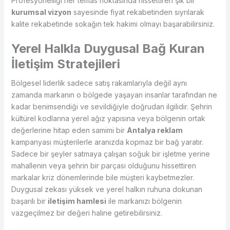
Profesyonelliği her temas noktasında hissettiren şık bir
kurumsal vizyon
sayesinde fiyat rekabetinden sıyrılarak
kalite rekabetinde sokağın tek hakimi olmayı başarabilirsiniz.
Yerel Halkla Duygusal Bağ Kuran
İletişim Stratejileri
Bölgesel liderlik sadece satış rakamlarıyla değil aynı
zamanda markanın o bölgede yaşayan insanlar tarafından ne
kadar benimsendiği ve sevildiğiyle doğrudan ilgilidir. Şehrin
kültürel kodlarına yerel ağız yapısına veya bölgenin ortak
değerlerine hitap eden samimi bir
Antalya reklam
kampanyası müşterilerle aranızda kopmaz bir bağ yaratır.
Sadece bir şeyler satmaya çalışan soğuk bir işletme yerine
mahallenin veya şehrin bir parçası olduğunu hissettiren
markalar kriz dönemlerinde bile müşteri kaybetmezler.
Duygusal zekası yüksek ve yerel halkın ruhuna dokunan
başarılı bir
iletişim hamlesi
ile markanızı bölgenin
vazgeçilmez bir değeri haline getirebilirsiniz.