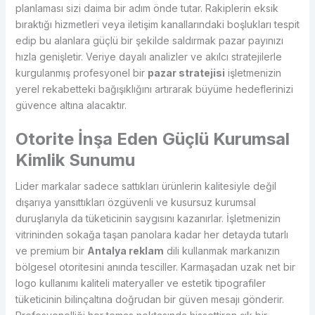
planlaması sizi daima bir adım önde tutar. Rakiplerin eksik
bıraktığı hizmetleri veya iletişim kanallarındaki boşlukları tespit
edip bu alanlara güçlü bir şekilde saldırmak pazar payınızı
hızla genişletir. Veriye dayalı analizler ve akılcı stratejilerle
kurgulanmış profesyonel bir
pazar stratejisi
işletmenizin
yerel rekabetteki bağışıklığını artırarak büyüme hedeflerinizi
güvence altına alacaktır.
Otorite İnşa Eden Güçlü Kurumsal
Kimlik Sunumu
Lider markalar sadece sattıkları ürünlerin kalitesiyle değil
dışarıya yansıttıkları özgüvenli ve kusursuz kurumsal
duruşlarıyla da tüketicinin saygısını kazanırlar. İşletmenizin
vitrininden sokağa taşan panolara kadar her detayda tutarlı
ve premium bir
Antalya reklam
dili kullanmak markanızın
bölgesel otoritesini anında tesciller. Karmaşadan uzak net bir
logo kullanımı kaliteli materyaller ve estetik tipografiler
tüketicinin bilinçaltına doğrudan bir güven mesajı gönderir.