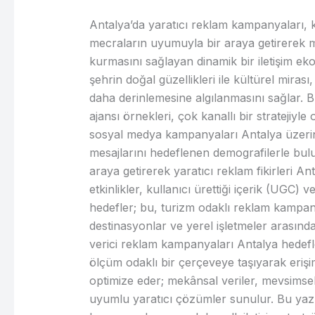
Antalya’da yaratıcı reklam kampanyaları, ke
mecraların uyumuyla bir araya getirerek m
kurmasını sağlayan dinamik bir iletişim ek
şehrin doğal güzellikleri ile kültürel miras
daha derinlemesine algılanmasını sağlar. 
ajansı örnekleri, çok kanallı bir stratejiyle o
sosyal medya kampanyaları Antalya üzerin
mesajlarını hedeflenen demografilerle bulu
araya getirerek yaratıcı reklam fikirleri A
etkinlikler, kullanıcı ürettiği içerik (UGC)
hedefler; bu, turizm odaklı reklam kampan
destinasyonlar ve yerel işletmeler arasındak
verici reklam kampanyaları Antalya hedefle
ölçüm odaklı bir çerçeveye taşıyarak erişi
optimize eder; mekânsal veriler, mevsimsel 
uyumlu yaratıcı çözümler sunulur. Bu yazı