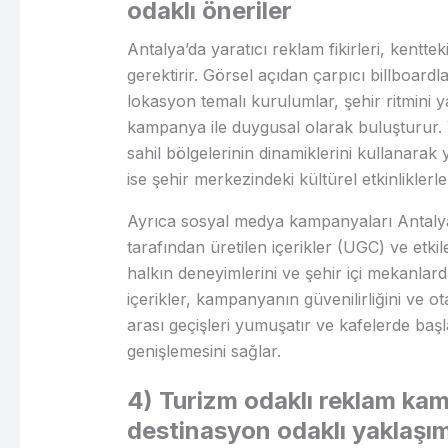
odaklı öneriler
Antalya’da yaratıcı reklam fikirleri, kenttek
gerektirir. Görsel açıdan çarpıcı billboardla
lokasyon temalı kurulumlar, şehir ritmini yans
kampanya ile duygusal olarak buluşturur. Y
sahil bölgelerinin dinamiklerini kullanarak
ise şehir merkezindeki kültürel etkinliklerle
Ayrıca sosyal medya kampanyaları Antalya i
tarafından üretilen içerikler (UGC) ve etkile
halkın deneyimlerini ve şehir içi mekanlard
içerikler, kampanyanın güvenilirliğini ve otan
arası geçişleri yumuşatır ve kafelerde baş
genişlemesini sağlar.
4) Turizm odaklı reklam kam
destinasyon odaklı yaklaşı