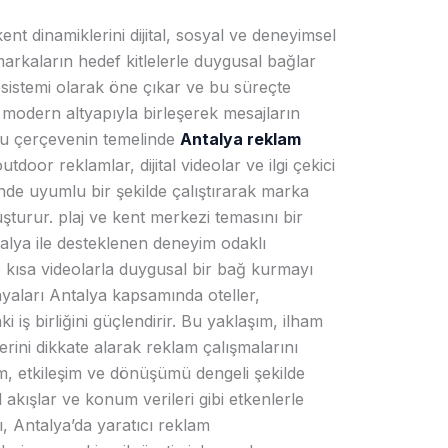
nt dinamiklerini dijital, sosyal ve deneyimsel
arkaların hedef kitlelerle duygusal bağlar
osistemi olarak öne çıkar ve bu süreçte
ı, modern altyapıyla birleşerek mesajların
Bu çerçevenin temelinde
Antalya reklam
utdoor reklamlar, dijital videolar ve ilgi çekici
de uyumlu bir şekilde çalıştırarak marka
şturur. plaj ve kent merkezi temasını bir
ntalya ile desteklenen deneyim odaklı
 ve kısa videolarla duygusal bir bağ kurmayı
yaları Antalya kapsamında oteller,
i iş birliğini güçlendirir. Bu yaklaşım, ilham
rini dikkate alarak reklam çalışmalarını
m, etkileşim ve dönüşümü dengeli şekilde
akışlar ve konum verileri gibi etkenlerle
, Antalya’da yaratıcı reklam