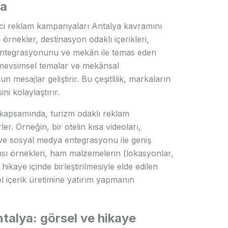
ya
rici reklam kampanyaları Antalya kavramını
örnekler, destinasyon odaklı içerikleri,
) entegrasyonunu ve mekân ile temas eden
, mevsimsel temalar ve mekânsal
n mesajlar geliştirir. Bu çeşitlilik, markaların
ini kolaylaştırır.
 kapsamında, turizm odaklı reklam
er. Örneğin, bir otelin kısa videoları,
 ve sosyal medya entegrasyonu ile geniş
ansı örnekleri, ham malzemelerin (lokasyonlar,
ikaye içinde birleştirilmesiyle elde edilen
el içerik üretimine yatırım yapmanın
Antalya: görsel ve hikaye