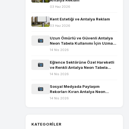
Antalya Reklam
03 Haz 2026
Kent Estetiği ve Antalya Reklam
03 Haz 2026
Uzun Ömürlü ve Güvenli Antalya
Neon Tabela Kullanımı İçin Uzman
Tavsiyeleri
14 Nis 2026
Eğlence Sektörüne Özel Hareketli
ve Renkli Antalya Neon Tabela
Tasarımları
14 Nis 2026
Sosyal Medyada Paylaşım
Rekorları Kıran Antalya Neon
Tabela Konseptleri
14 Nis 2026
KATEGORILER