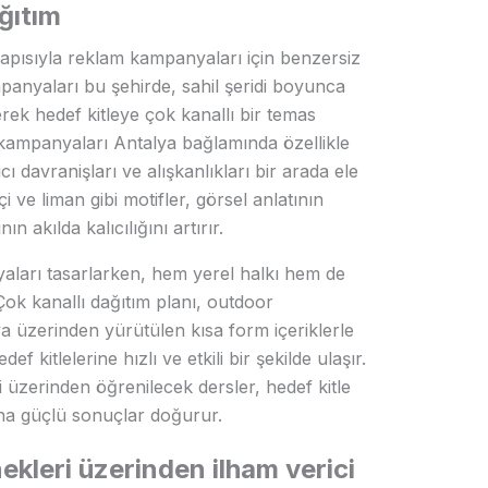
ağıtım
yapısıyla reklam kampanyaları için benzersiz
panyaları bu şehirde, sahil şeridi boyunca
rerek hedef kitleye çok kanallı bir temas
 kampanyaları Antalya bağlamında özellikle
ıcı davranişları ve alışkanlıkları bir arada ele
eiçi ve liman gibi motifler, görsel anlatının
 akılda kalıcılığını artırır.
aları tasarlarken, hem yerel halkı hem de
Çok kanallı dağıtım planı, outdoor
dya üzerinden yürütülen kısa form içeriklerle
 kitlelerine hızlı ve etkili bir şekilde ulaşır.
 üzerinden öğrenilecek dersler, hedef kitle
 daha güçlü sonuçlar doğurur.
ekleri üzerinden ilham verici