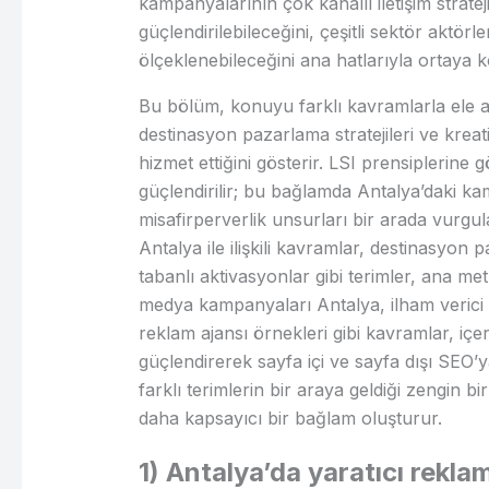
kampanyalarının çok kanallı iletişim strateji
güçlendirilebileceğini, çeşitli sektör aktörler
ölçeklenebileceğini ana hatlarıyla ortaya k
Bu bölüm, konuyu farklı kavramlarla ele ala
destinasyon pazarlama stratejileri ve kreati
hizmet ettiğini gösterir. LSI prensiplerine
güçlendirilir; bu bağlamda Antalya’daki ka
misafirperverlik unsurları bir arada vurgu
Antalya ile ilişkili kavramlar, destinasyon
tabanlı aktivasyonlar gibi terimler, ana met
medya kampanyaları Antalya, ilham verici
reklam ajansı örnekleri gibi kavramlar, içer
güçlendirerek sayfa içi ve sayfa dışı SEO’
farklı terimlerin bir araya geldiği zengin bir
daha kapsayıcı bir bağlam oluşturur.
1) Antalya’da yaratıcı rekla