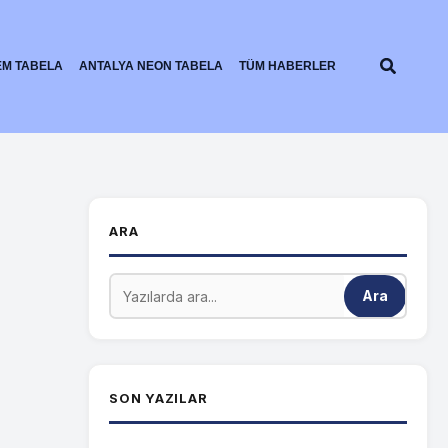
Ara
EM TABELA
ANTALYA NEON TABELA
TÜM HABERLER
ARA
Ara
SON YAZILAR