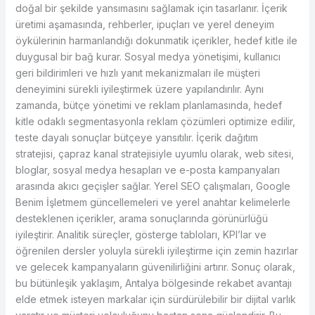
doğal bir şekilde yansımasını sağlamak için tasarlanır. İçerik
üretimi aşamasında, rehberler, ipuçları ve yerel deneyim
öykülerinin harmanlandığı dokunmatik içerikler, hedef kitle ile
duygusal bir bağ kurar. Sosyal medya yönetişimi, kullanıcı
geri bildirimleri ve hızlı yanıt mekanizmaları ile müşteri
deneyimini sürekli iyileştirmek üzere yapılandırılır. Aynı
zamanda, bütçe yönetimi ve reklam planlamasında, hedef
kitle odaklı segmentasyonla reklam çözümleri optimize edilir,
teste dayalı sonuçlar bütçeye yansıtılır. İçerik dağıtım
stratejisi, çapraz kanal stratejisiyle uyumlu olarak, web sitesi,
bloglar, sosyal medya hesapları ve e-posta kampanyaları
arasında akıcı geçişler sağlar. Yerel SEO çalışmaları, Google
Benim İşletmem güncellemeleri ve yerel anahtar kelimelerle
desteklenen içerikler, arama sonuçlarında görünürlüğü
iyileştirir. Analitik süreçler, gösterge tabloları, KPI’lar ve
öğrenilen dersler yoluyla sürekli iyileştirme için zemin hazırlar
ve gelecek kampanyaların güvenilirliğini artırır. Sonuç olarak,
bu bütünleşik yaklaşım, Antalya bölgesinde rekabet avantajı
elde etmek isteyen markalar için sürdürülebilir bir dijital varlık