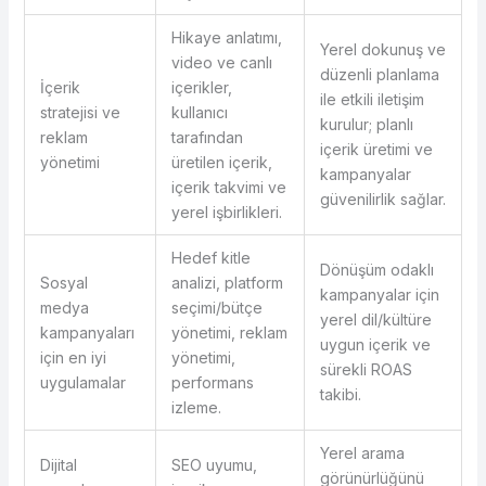
Hikaye anlatımı,
Yerel dokunuş ve
video ve canlı
düzenli planlama
İçerik
içerikler,
ile etkili iletişim
stratejisi ve
kullanıcı
kurulur; planlı
reklam
tarafından
içerik üretimi ve
yönetimi
üretilen içerik,
kampanyalar
içerik takvimi ve
güvenilirlik sağlar.
yerel işbirlikleri.
Hedef kitle
Dönüşüm odaklı
Sosyal
analizi, platform
kampanyalar için
medya
seçimi/bütçe
yerel dil/kültüre
kampanyaları
yönetimi, reklam
uygun içerik ve
için en iyi
yönetimi,
sürekli ROAS
uygulamalar
performans
takibi.
izleme.
Yerel arama
Dijital
SEO uyumu,
görünürlüğünü