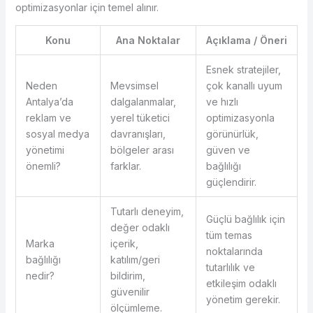
optimizasyonlar için temel alınır.
Konu
Ana Noktalar
Açıklama / Öneri
Esnek stratejiler,
Neden
Mevsimsel
çok kanallı uyum
Antalya’da
dalgalanmalar,
ve hızlı
reklam ve
yerel tüketici
optimizasyonla
sosyal medya
davranışları,
görünürlük,
yönetimi
bölgeler arası
güven ve
önemli?
farklar.
bağlılığı
güçlendirir.
Tutarlı deneyim,
Güçlü bağlılık için
değer odaklı
tüm temas
Marka
içerik,
noktalarında
bağlılığı
katılım/geri
tutarlılık ve
nedir?
bildirim,
etkileşim odaklı
güvenilir
yönetim gerekir.
ölçümleme.