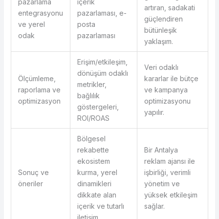
pazarlama
içerik
artıran, sadakati
entegrasyonu
pazarlaması, e-
güçlendiren
ve yerel
posta
bütünleşik
odak
pazarlaması
yaklaşım.
Erişim/etkileşim,
Veri odaklı
dönüşüm odaklı
Ölçümleme,
kararlar ile bütçe
metrikler,
raporlama ve
ve kampanya
bağlılık
optimizasyon
optimizasyonu
göstergeleri,
yapılır.
ROI/ROAS
Bölgesel
rekabette
Bir Antalya
ekosistem
reklam ajansı ile
Sonuç ve
kurma, yerel
işbirliği, verimli
öneriler
dinamikleri
yönetim ve
dikkate alan
yüksek etkileşim
içerik ve tutarlı
sağlar.
iletişim