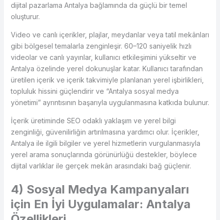
dijital pazarlama Antalya bağlamında da güçlü bir temel
oluşturur.
Video ve canlı içerikler, plajlar, meydanlar veya tatil mekânları
gibi bölgesel temalarla zenginleşir. 60–120 saniyelik hızlı
videolar ve canlı yayınlar, kullanıcı etkileşimini yükseltir ve
Antalya özelinde yerel dokunuşlar katar. Kullanıcı tarafından
üretilen içerik ve içerik takvimiyle planlanan yerel işbirlikleri,
topluluk hissini güçlendirir ve “Antalya sosyal medya
yönetimi” ayrıntısının başarıyla uygulanmasına katkıda bulunur.
İçerik üretiminde SEO odaklı yaklaşım ve yerel bilgi
zenginliği, güvenilirliğin artırılmasına yardımcı olur. İçerikler,
Antalya ile ilgili bilgiler ve yerel hizmetlerin vurgulanmasıyla
yerel arama sonuçlarında görünürlüğü destekler, böylece
dijital varlıklar ile gerçek mekân arasındaki bağ güçlenir.
4) Sosyal Medya Kampanyaları
için En İyi Uygulamalar: Antalya
Özellikleri