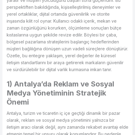
yaratır ve müşteri yolculuğunu baştan sona güçlendirir. Bu
perspektiften bakıldığında, kişiselleştirilmiş deneyimler ve
yerel ortaklıklar, dijital ortamda güvenilirlik ve otorite
inşasında kilit rol oynar. Kullanıcı odaklı içerik, mekan ve
zaman özgünlüğünü korurken, ölçümleme sonuçları bütçe
kıstaslarına uygun şekilde revize edilir. Böylesi bir çaba,
bölgesel pazarlama stratejilerini başlangıç hedeflerinden
müşteri bağlılığına dönüşen uzun vadeli süreçlere dönüştürür.
Özetle, bu entegre yaklaşım, yerel değerler ile küresel
iletişim standartlarını bir araya getirerek markaların güvenilir
ve sürdürülebilir bir dijital varlık kurmasına imkan tanır.
1) Antalya’da Reklam ve Sosyal
Medya Yönetiminin Stratejik
Önemi
Antalya, turizm ve ticaretin iç içe geçtiği dinamik bir pazar
olarak, reklam ve sosyal medya yönetimini yalnızca bir
iletişim aracı olarak değil, aynı zamanda rekabet avantajı elde
etmenin temel bir unsuru olarak konumlandırır. Bu nedenle