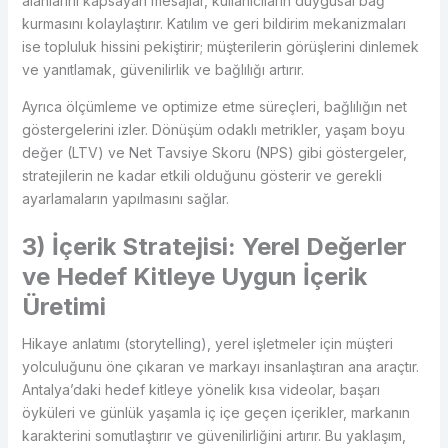
alanlarını kapsayan mesajlar, kullanıcıların duygusal bağ
kurmasını kolaylaştırır. Katılım ve geri bildirim mekanizmaları
ise topluluk hissini pekiştirir; müşterilerin görüşlerini dinlemek
ve yanıtlamak, güvenilirlik ve bağlılığı artırır.
Ayrıca ölçümleme ve optimize etme süreçleri, bağlılığın net
göstergelerini izler. Dönüşüm odaklı metrikler, yaşam boyu
değer (LTV) ve Net Tavsiye Skoru (NPS) gibi göstergeler,
stratejilerin ne kadar etkili olduğunu gösterir ve gerekli
ayarlamaların yapılmasını sağlar.
3) İçerik Stratejisi: Yerel Değerler
ve Hedef Kitleye Uygun İçerik
Üretimi
Hikaye anlatımı (storytelling), yerel işletmeler için müşteri
yolculuğunu öne çıkaran ve markayı insanlaştıran ana araçtır.
Antalya’daki hedef kitleye yönelik kısa videolar, başarı
öyküleri ve günlük yaşamla iç içe geçen içerikler, markanın
karakterini somutlaştırır ve güvenilirliğini artırır. Bu yaklaşım,