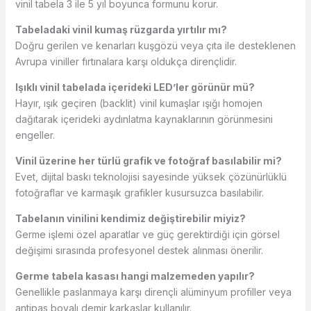
vinil tabela 3 ile 5 yıl boyunca formunu korur.
Tabeladaki vinil kumaş rüzgarda yırtılır mı?
Doğru gerilen ve kenarları kuşgözü veya çıta ile desteklenen
Avrupa viniller fırtınalara karşı oldukça dirençlidir.
Işıklı vinil tabelada içerideki LED’ler görünür mü?
Hayır, ışık geçiren (backlit) vinil kumaşlar ışığı homojen
dağıtarak içerideki aydınlatma kaynaklarının görünmesini
engeller.
Vinil üzerine her türlü grafik ve fotoğraf basılabilir mi?
Evet, dijital baskı teknolojisi sayesinde yüksek çözünürlüklü
fotoğraflar ve karmaşık grafikler kusursuzca basılabilir.
Tabelanın vinilini kendimiz değiştirebilir miyiz?
Germe işlemi özel aparatlar ve güç gerektirdiği için görsel
değişimi sırasında profesyonel destek alınması önerilir.
Germe tabela kasası hangi malzemeden yapılır?
Genellikle paslanmaya karşı dirençli alüminyum profiller veya
antipas boyalı demir karkaslar kullanılır.