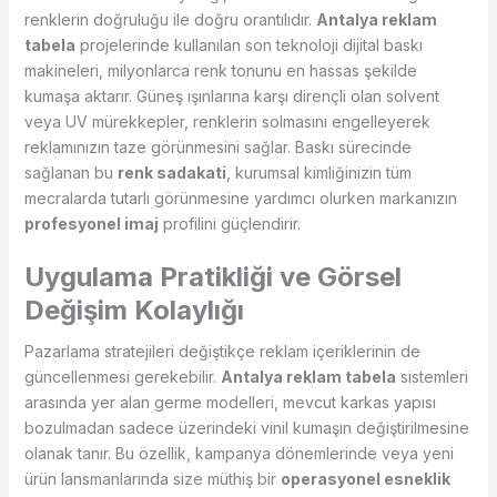
renklerin doğruluğu ile doğru orantılıdır.
Antalya reklam
tabela
projelerinde kullanılan son teknoloji dijital baskı
makineleri, milyonlarca renk tonunu en hassas şekilde
kumaşa aktarır. Güneş ışınlarına karşı dirençli olan solvent
veya UV mürekkepler, renklerin solmasını engelleyerek
reklamınızın taze görünmesini sağlar. Baskı sürecinde
sağlanan bu
renk sadakati
, kurumsal kimliğinizin tüm
mecralarda tutarlı görünmesine yardımcı olurken markanızın
profesyonel imaj
profilini güçlendirir.
Uygulama Pratikliği ve Görsel
Değişim Kolaylığı
Pazarlama stratejileri değiştikçe reklam içeriklerinin de
güncellenmesi gerekebilir.
Antalya reklam tabela
sistemleri
arasında yer alan germe modelleri, mevcut karkas yapısı
bozulmadan sadece üzerindeki vinil kumaşın değiştirilmesine
olanak tanır. Bu özellik, kampanya dönemlerinde veya yeni
ürün lansmanlarında size müthiş bir
operasyonel esneklik