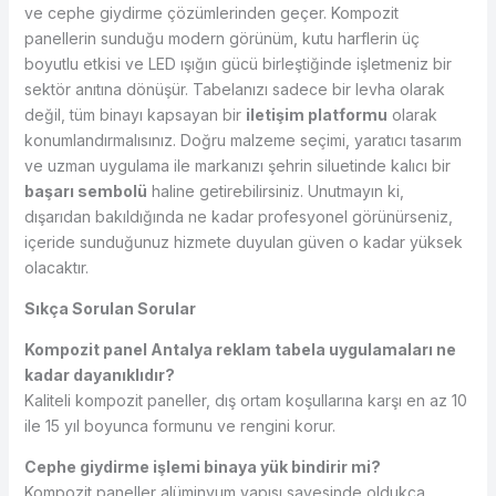
ve cephe giydirme çözümlerinden geçer. Kompozit
panellerin sunduğu modern görünüm, kutu harflerin üç
boyutlu etkisi ve LED ışığın gücü birleştiğinde işletmeniz bir
sektör anıtına dönüşür. Tabelanızı sadece bir levha olarak
değil, tüm binayı kapsayan bir
iletişim platformu
olarak
konumlandırmalısınız. Doğru malzeme seçimi, yaratıcı tasarım
ve uzman uygulama ile markanızı şehrin siluetinde kalıcı bir
başarı sembolü
haline getirebilirsiniz. Unutmayın ki,
dışarıdan bakıldığında ne kadar profesyonel görünürseniz,
içeride sunduğunuz hizmete duyulan güven o kadar yüksek
olacaktır.
Sıkça Sorulan Sorular
Kompozit panel Antalya reklam tabela uygulamaları ne
kadar dayanıklıdır?
Kaliteli kompozit paneller, dış ortam koşullarına karşı en az 10
ile 15 yıl boyunca formunu ve rengini korur.
Cephe giydirme işlemi binaya yük bindirir mi?
Kompozit paneller alüminyum yapısı sayesinde oldukça