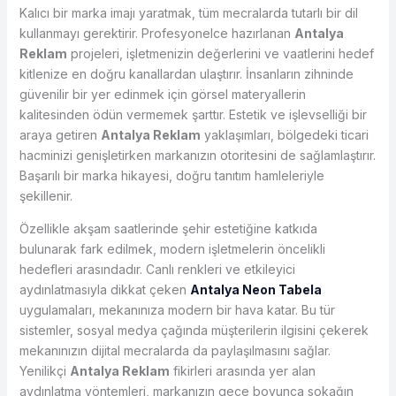
Kalıcı bir marka imajı yaratmak, tüm mecralarda tutarlı bir dil
kullanmayı gerektirir. Profesyonelce hazırlanan
Antalya
Reklam
projeleri, işletmenizin değerlerini ve vaatlerini hedef
kitlenize en doğru kanallardan ulaştırır. İnsanların zihninde
güvenilir bir yer edinmek için görsel materyallerin
kalitesinden ödün vermemek şarttır. Estetik ve işlevselliği bir
araya getiren
Antalya Reklam
yaklaşımları, bölgedeki ticari
hacminizi genişletirken markanızın otoritesini de sağlamlaştırır.
Başarılı bir marka hikayesi, doğru tanıtım hamleleriyle
şekillenir.
Özellikle akşam saatlerinde şehir estetiğine katkıda
bulunarak fark edilmek, modern işletmelerin öncelikli
hedefleri arasındadır. Canlı renkleri ve etkileyici
aydınlatmasıyla dikkat çeken
Antalya Neon Tabela
uygulamaları, mekanınıza modern bir hava katar. Bu tür
sistemler, sosyal medya çağında müşterilerin ilgisini çekerek
mekanınızın dijital mecralarda da paylaşılmasını sağlar.
Yenilikçi
Antalya Reklam
fikirleri arasında yer alan
aydınlatma yöntemleri, markanızın gece boyunca sokağın