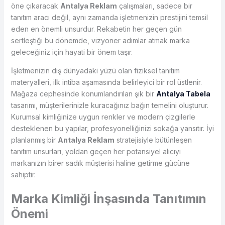
öne çıkaracak
Antalya Reklam
çalışmaları, sadece bir
tanıtım aracı değil, aynı zamanda işletmenizin prestijini temsil
eden en önemli unsurdur. Rekabetin her geçen gün
sertleştiği bu dönemde, vizyoner adımlar atmak marka
geleceğiniz için hayati bir önem taşır.
İşletmenizin dış dünyadaki yüzü olan fiziksel tanıtım
materyalleri, ilk intiba aşamasında belirleyici bir rol üstlenir.
Mağaza cephesinde konumlandırılan şık bir
Antalya Tabela
tasarımı, müşterilerinizle kuracağınız bağın temelini oluşturur.
Kurumsal kimliğinize uygun renkler ve modern çizgilerle
desteklenen bu yapılar, profesyonelliğinizi sokağa yansıtır. İyi
planlanmış bir
Antalya Reklam
stratejisiyle bütünleşen
tanıtım unsurları, yoldan geçen her potansiyel alıcıyı
markanızın birer sadık müşterisi haline getirme gücüne
sahiptir.
Marka Kimliği İnşasında Tanıtımın
Önemi