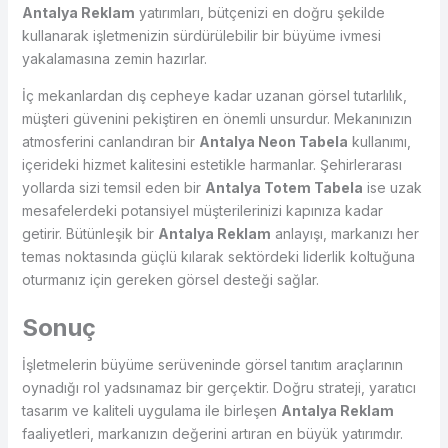
Antalya Reklam
yatırımları, bütçenizi en doğru şekilde
kullanarak işletmenizin sürdürülebilir bir büyüme ivmesi
yakalamasına zemin hazırlar.
İç mekanlardan dış cepheye kadar uzanan görsel tutarlılık,
müşteri güvenini pekiştiren en önemli unsurdur. Mekanınızın
atmosferini canlandıran bir
Antalya Neon Tabela
kullanımı,
içerideki hizmet kalitesini estetikle harmanlar. Şehirlerarası
yollarda sizi temsil eden bir
Antalya Totem Tabela
ise uzak
mesafelerdeki potansiyel müşterilerinizi kapınıza kadar
getirir. Bütünleşik bir
Antalya Reklam
anlayışı, markanızı her
temas noktasında güçlü kılarak sektördeki liderlik koltuğuna
oturmanız için gereken görsel desteği sağlar.
Sonuç
İşletmelerin büyüme serüveninde görsel tanıtım araçlarının
oynadığı rol yadsınamaz bir gerçektir. Doğru strateji, yaratıcı
tasarım ve kaliteli uygulama ile birleşen
Antalya Reklam
faaliyetleri, markanızın değerini artıran en büyük yatırımdır.