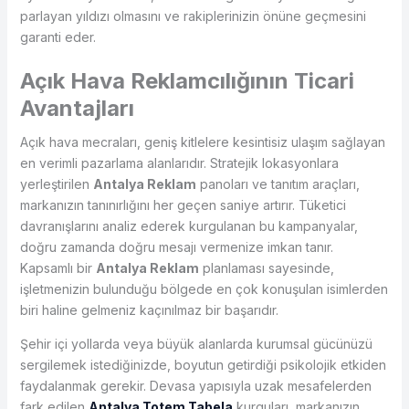
parlayan yıldızı olmasını ve rakiplerinizin önüne geçmesini
garanti eder.
Açık Hava Reklamcılığının Ticari
Avantajları
Açık hava mecraları, geniş kitlelere kesintisiz ulaşım sağlayan
en verimli pazarlama alanlarıdır. Stratejik lokasyonlara
yerleştirilen
Antalya Reklam
panoları ve tanıtım araçları,
markanızın tanınırlığını her geçen saniye artırır. Tüketici
davranışlarını analiz ederek kurgulanan bu kampanyalar,
doğru zamanda doğru mesajı vermenize imkan tanır.
Kapsamlı bir
Antalya Reklam
planlaması sayesinde,
işletmenizin bulunduğu bölgede en çok konuşulan isimlerden
biri haline gelmeniz kaçınılmaz bir başarıdır.
Şehir içi yollarda veya büyük alanlarda kurumsal gücünüzü
sergilemek istediğinizde, boyutun getirdiği psikolojik etkiden
faydalanmak gerekir. Devasa yapısıyla uzak mesafelerden
fark edilen
Antalya Totem Tabela
kurguları, markanızın