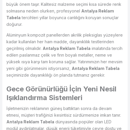
büyük önem taşır. Kalitesiz malzeme seçimi kısa sürede renk
solmasına neden olurken, profesyonel
Antalya Reklam
Tabela
tercihleri yıllar boyunca canlılığını koruyan sonuçlar
doğurur.
Alüminyum kompozit panellerden akrilik pleksiglas yüzeylere
kadar kullanılan her ham madde, dayanıklılık testlerinden
geçirilmiş olmalıdır.
Antalya Reklam Tabela
imalatında tercih
edilen paslanmaz çelik ve fırın boyalı metaller, neme ve
yüksek ısıya karşı tam koruma sağlar. Yatırımınızın her mevsim
yeni gibi görünmesini istiyorsanız,
Antalya Reklam Tabela
seçiminizde dayanıklılığı ön planda tutmanız gerekir.
Gece Görünürlüğü İçin Yeni Nesil
Işıklandırma Sistemleri
İşletmenizin reklamının güneş battıktan sonra da devam
etmesi, müşteri trafiğinizi kesintisiz sürdürmenize imkan tanır.
Antalya Reklam Tabela
dünyasında popüler olan LED
modül aydınlatmalar, düşük enerji tüketimiyle çevre dostu ve