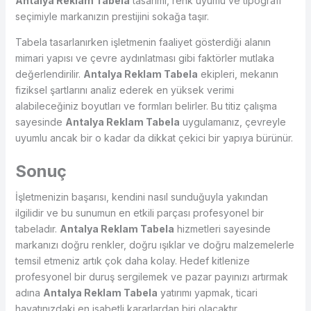
Antalya Reklam Tabela
tasarımı, renk uyumu ve tipografi
seçimiyle markanızın prestijini sokağa taşır.
Tabela tasarlanırken işletmenin faaliyet gösterdiği alanın
mimari yapısı ve çevre aydınlatması gibi faktörler mutlaka
değerlendirilir.
Antalya Reklam Tabela
ekipleri, mekanın
fiziksel şartlarını analiz ederek en yüksek verimi
alabileceğiniz boyutları ve formları belirler. Bu titiz çalışma
sayesinde
Antalya Reklam Tabela
uygulamanız, çevreyle
uyumlu ancak bir o kadar da dikkat çekici bir yapıya bürünür.
Sonuç
İşletmenizin başarısı, kendini nasıl sunduğuyla yakından
ilgilidir ve bu sunumun en etkili parçası profesyonel bir
tabeladır.
Antalya Reklam Tabela
hizmetleri sayesinde
markanızı doğru renkler, doğru ışıklar ve doğru malzemelerle
temsil etmeniz artık çok daha kolay. Hedef kitlenize
profesyonel bir duruş sergilemek ve pazar payınızı artırmak
adına
Antalya Reklam Tabela
yatırımı yapmak, ticari
hayatınızdaki en isabetli kararlardan biri olacaktır.