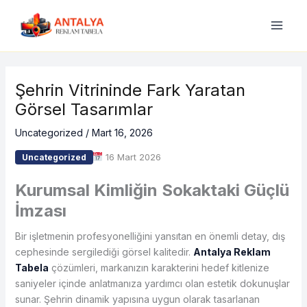
İçeriğe
atla
Şehrin Vitrininde Fark Yaratan
Görsel Tasarımlar
Uncategorized
/
Mart 16, 2026
16 Mart 2026
Uncategorized
Kurumsal Kimliğin Sokaktaki Güçlü
İmzası
Bir işletmenin profesyonelliğini yansıtan en önemli detay, dış
cephesinde sergilediği görsel kalitedir.
Antalya Reklam
Tabela
çözümleri, markanızın karakterini hedef kitlenize
saniyeler içinde anlatmanıza yardımcı olan estetik dokunuşlar
sunar. Şehrin dinamik yapısına uygun olarak tasarlanan