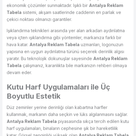
ekonomik çözümler sunmaktadır. Işıklı bir
Antalya Reklam
Tabela
sistemi, akşam saatlerinde caddenin en parlak ve
çekici noktası olmanızı garantiler.
Işıklandırma teknikleri arasında yer alan arkadan aydınlatma
veya içten ışıklandırma gibi yöntemler, markanıza farklı bir
hava katar.
Antalya Reklam Tabela
uzmanları, logonuzun
yapısına en uygun aydınlatma türünü seçerek derinlik algısı
yaratır. Bu teknolojik dokunuşlar sayesinde
Antalya Reklam
Tabela
çalışmanız, karanlıkta bile markanızın rehberi olmaya
devam eder.
Kutu Harf Uygulamaları ile Üç
Boyutlu Estetik
Düz zeminler yerine derinliği olan kabartma harfler
kullanmak, markanın daha seçkin ve lüks algılanmasını sağlar.
Antalya Reklam Tabela
piyasasında sıkça tercih edilen kutu
harf uygulamaları, binaların cephesine şık bir hareketlilik
katar. Görsel zenginliği yüksek olan
Antalya Reklam Tabela