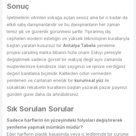
Sonuç
İşletmelerin vitrinleri sokağa açılan sessiz ama bir o kadar da
etkili satış danışmanlarıdır ve bu danışmanların her zaman
temiz şık ve güvenilir görünmesi şarttır. Yıpranmış dış
cepheleri modern estetiğin ve yüksek teknolojinin kurallarıyla
baştan yaratan kusursuz bir
Antalya Tabela
yenileme
projesi sarsılmış marka itibarını hızla onarır. Eskiyi yenisiyle
değiştirmek sadece görsel bir makyaj değil aynı zamanda
müşterilerinize kendinize olan saygınızı ve işinize verdiğiniz
değeri kanıtlama biçimidir. Kaliteden ödün vermeden
yenilenen ve canlanan enerjik bir
kurumsal yüz
ile
sokaktaki rekabetin kurallarını baştan yazarak pazar payınızı
günden güne daha da artırabilirsiniz.
Sık Sorulan Sorular
Sadece harflerin ön yüzeyindeki folyoları değiştirerek
yenileme yapmak mümkün müdür?
Eğer harflerin plastik kasasında veya iç ledlerinde bir çürüme