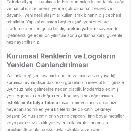
Tabela
altyapısı kurulmalıdır. Eski dönemlerde moda olan ağır
ve hantal malzemelerin yerine çok daha hafif esnek ve
dayanıklı yeni nesil alaşımlar kullanılarak binanın dış cephesi
rahatlatılır. Yapısal anlamda baştan aşağı yenilenen ve
modernize edilen güçlü bir
dış mekan yatırımı
sayesinde
işletmenizi gelecek on yılın tüm zorlu şartlarına karşı güvenle
hazırlayabilirsiniz.
Kurumsal Renklerin ve Logoların
Yeniden Canlandırılması
Zamanla değişen tasarım trendleri ve markanızın yaşadığı
kurumsal evrim dışarıdaki eski görselinizin mevcut kimliğinizle
uyumsuz hale gelmesine neden olabilir. Modernize edilmiş
yeni logonuzu en doğru renk kodlarıyla sokağa taşıyan
estetik bir
Antalya Tabela
tasarımı mevcut müşterilerinizi
heyecanlandırırken yeni kitlelerin de dikkatini çekmeyi
başarır. Solmuş zeminlerin yerine capcanlı fırın boyalı metaller
veya pürüzsüz akrilik yüzeyler kullanarak markanızın
prestijini ilk günkü coşkusuyla sokaklara yeniden