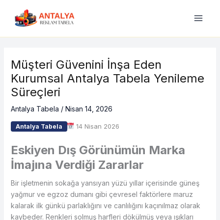
İçeriğe
atla
Müşteri Güvenini İnşa Eden
Kurumsal Antalya Tabela Yenileme
Süreçleri
Antalya Tabela
/
Nisan 14, 2026
14 Nisan 2026
Antalya Tabela
Eskiyen Dış Görünümün Marka
İmajına Verdiği Zararlar
Bir işletmenin sokağa yansıyan yüzü yıllar içerisinde güneş
yağmur ve egzoz dumanı gibi çevresel faktörlere maruz
kalarak ilk günkü parlaklığını ve canlılığını kaçınılmaz olarak
kaybeder. Renkleri solmuş harfleri dökülmüş veya ışıkları