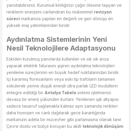
yansıtabilirsiniz. Kurumsal kimliğinizi çağın ötesine taşıyan ve
renklerin enerjisini canlandıran bu mükemmel
revizyon
süreci
markanıza yapılan en değerli ve geri dönüşü en
yüksek imaj yatırımlarından biridir.
Aydınlatma Sistemlerinin Yeni
Nesil Teknolojilere Adaptasyonu
Eskiden kurulmuş panolarda kullanılan ve sık sık arıza
yaparak elektrik faturasını şişiren aydınlatma teknolojileri
yenileme süreçlerinin en büyük hedef noktalarından biridir.
İçi kararmış floresanların veya eski tip trafoların tamamen
sökülerek yerine düşük enerjili ultra parlak LED modüllerin
entegre edildiği bir
Antalya Tabela
sistemi işletmenizi
devasa bir enerji yükünden kurtarır. Yenilenen ışık altyapısı
sadece tasarruf sağlamakla kalmaz aynı zamanda renkleri
daha homojen ve canlı dağıtarak gece karanlığında
markanızın adeta bir mücevher gibi parlamasına olanak tanır.
Çevre dostu ve bütçe koruyan bu akıllı
teknolojik dönüşüm