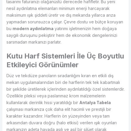
tasarımı faturanızı olağanüstü derecede hafifletir. Bu yeni
nesil aydınlatma elemanları minimum enerji harcayarak
maksimum ışık şiddeti üretir ve dış mekanda yıllarca arıza
yapmadan sorunsuzca çalışır. Çevre dostu ve bütçe koruyan
bu
modern aydınlatma
yatırımı işletmenizin hem doğaya
saygılı duruşunu pekiştirir hem de ekonomik dengelerinizi
sarsmadan markanızı parlatır.
Kutu Harf Sistemleri İle Üç Boyutlu
Etkileyici Görünümler
Düz ve tekdüze panoların sıradanlığını kıran en etkili dış
mekan uygulamalarından biri de harflerin tek tek kabartmalı
bir şekilde üretilerek içlerinden aydınlatıldığı özel sistemlerdir.
Özellikle pleksi veya paslanmaz krom malzemelerin
kullanılarak derinlik hissi yaratıldığı bir
Antalya Tabela
çalışması markanıza çok daha elit hacimli ve prestijli bir
karakter kazandırır. Harflerin ön yüzeyinden veya tam
arkasından duvara doğru (halo etkisi) verilen ışık oyunları
markanızın adeta havada asılı ve asil bir silüet olarak