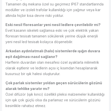
Tamamen dış mekana özel su geçirmez IP67 standartlarında
modüller ve izoleli trafolar kullanıldığı için yağmur veya kar
altında hiçbir kısa devre riski yoktur.
Eski nesil floresanlar yeni nesil ledlere çevrilebilir mi?
Evet kasanın iskeleti sağlamsa eski ve çok elektrik yakan
floresan tesisatı tamamen sökülerek yerine düşük enerjili
yeni nesil led tesisatı kolayca döşenebilir.
Arkadan aydınlatmalı (halo) sistemlerde ışığın duvara
eşit dağılması nasıl sağlanır?
Harflerin duvardan olan mesafesi özel ayaklarla milimetrik
olarak eşitlenir ve ledlerin açısı iç kısımdan hesaplanarak
kusursuz bir ışık halesi oluşturulur.
Çok parlak sistemler yoldan geçen sürücülerin gözünü
alarak tehlike yaratır mı?
Özel difüzör (ışık kırıcı) özellikli pleksi malzemeler kullanıldığı
için ışık çok güçlü olsa da parlamaz ve sürücülerin gözünü
kesinlikle rahatsız etmez.