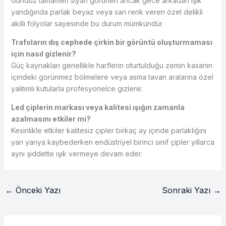
Gündüz tamamen siyah görünen ancak gece arkadan ışık
yandığında parlak beyaz veya sarı renk veren özel delikli
akıllı folyolar sayesinde bu durum mümkündür.
Trafoların dış cephede çirkin bir görüntü oluşturmaması
için nasıl gizlenir?
Güç kaynakları genellikle harflerin oturtulduğu zemin kasanın
içindeki görünmez bölmelere veya asma tavan aralarına özel
yalıtımlı kutularla profesyonelce gizlenir.
Led çiplerin markası veya kalitesi ışığın zamanla
azalmasını etkiler mi?
Kesinlikle etkiler kalitesiz çipler birkaç ay içinde parlaklığını
yarı yarıya kaybederken endüstriyel birinci sınıf çipler yıllarca
aynı şiddette ışık vermeye devam eder.
←
Önceki Yazı
Sonraki Yazı
→