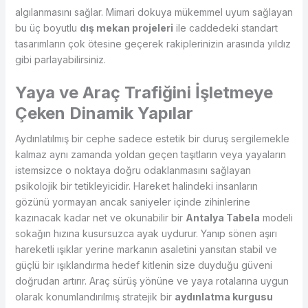
algılanmasını sağlar. Mimari dokuya mükemmel uyum sağlayan
bu üç boyutlu
dış mekan projeleri
ile caddedeki standart
tasarımların çok ötesine geçerek rakiplerinizin arasında yıldız
gibi parlayabilirsiniz.
Yaya ve Araç Trafiğini İşletmeye
Çeken Dinamik Yapılar
Aydınlatılmış bir cephe sadece estetik bir duruş sergilemekle
kalmaz aynı zamanda yoldan geçen taşıtların veya yayaların
istemsizce o noktaya doğru odaklanmasını sağlayan
psikolojik bir tetikleyicidir. Hareket halindeki insanların
gözünü yormayan ancak saniyeler içinde zihinlerine
kazınacak kadar net ve okunabilir bir
Antalya Tabela
modeli
sokağın hızına kusursuzca ayak uydurur. Yanıp sönen aşırı
hareketli ışıklar yerine markanın asaletini yansıtan stabil ve
güçlü bir ışıklandırma hedef kitlenin size duyduğu güveni
doğrudan artırır. Araç sürüş yönüne ve yaya rotalarına uygun
olarak konumlandırılmış stratejik bir
aydınlatma kurgusu