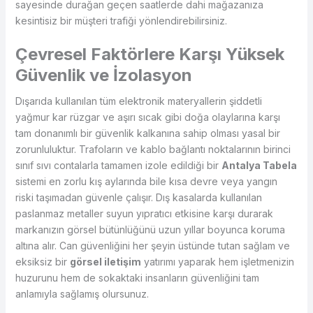
sayesinde durağan geçen saatlerde dahi mağazanıza
kesintisiz bir müşteri trafiği yönlendirebilirsiniz.
Çevresel Faktörlere Karşı Yüksek
Güvenlik ve İzolasyon
Dışarıda kullanılan tüm elektronik materyallerin şiddetli
yağmur kar rüzgar ve aşırı sıcak gibi doğa olaylarına karşı
tam donanımlı bir güvenlik kalkanına sahip olması yasal bir
zorunluluktur. Trafoların ve kablo bağlantı noktalarının birinci
sınıf sıvı contalarla tamamen izole edildiği bir
Antalya Tabela
sistemi en zorlu kış aylarında bile kısa devre veya yangın
riski taşımadan güvenle çalışır. Dış kasalarda kullanılan
paslanmaz metaller suyun yıpratıcı etkisine karşı durarak
markanızın görsel bütünlüğünü uzun yıllar boyunca koruma
altına alır. Can güvenliğini her şeyin üstünde tutan sağlam ve
eksiksiz bir
görsel iletişim
yatırımı yaparak hem işletmenizin
huzurunu hem de sokaktaki insanların güvenliğini tam
anlamıyla sağlamış olursunuz.