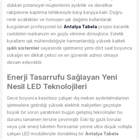
dükkan potansiyel müşterilerini aydınlık ve davetkar
rakiplerine kaptırma tehlikesiyle karşı karşıya kalır. Doğru
renk sıcaklıkları ve homojen ışık dağılımı kullanılarak
kurgulanan profesyonel bir
Antalya Tabela
projesi karanlık
caddeleri markanızın en güçlü vitrinine dönüştürür. Estetik
kuralların ışık mühendisliğiyle harmanlandığı yüksek kaliteli
ışıklı sistemler
sayesinde işletmeniz yirmi dört saat boyunca
sokağın en dikkat çekici ve en güvenilir adresi olmaya
devam edecektir.
Enerji Tasarrufu Sağlayan Yeni
Nesil LED Teknolojileri
Gece boyunca kesintisiz çalışan dış mekan aydınlatmalarının
işletmelere getirdiği yüksek elektrik maliyetleri geçmişte
büyük bir sorun yaratırken bugün gelişmiş teknolojiler bu
durumu tamamen tersine çevirmiştir. Eski tip gazlı borular
veya çok enerji tüketen floresanlar yerine ultra düşük voltajla
çalışan LED modülleriyle donatılmış bir
Antalya Tabela