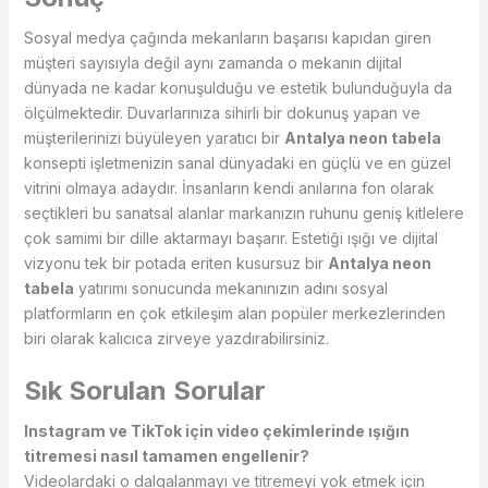
Sosyal medya çağında mekanların başarısı kapıdan giren
müşteri sayısıyla değil aynı zamanda o mekanın dijital
dünyada ne kadar konuşulduğu ve estetik bulunduğuyla da
ölçülmektedir. Duvarlarınıza sihirli bir dokunuş yapan ve
müşterilerinizi büyüleyen yaratıcı bir
Antalya neon tabela
konsepti işletmenizin sanal dünyadaki en güçlü ve en güzel
vitrini olmaya adaydır. İnsanların kendi anılarına fon olarak
seçtikleri bu sanatsal alanlar markanızın ruhunu geniş kitlelere
çok samimi bir dille aktarmayı başarır. Estetiği ışığı ve dijital
vizyonu tek bir potada eriten kusursuz bir
Antalya neon
tabela
yatırımı sonucunda mekanınızın adını sosyal
platformların en çok etkileşim alan popüler merkezlerinden
biri olarak kalıcıca zirveye yazdırabilirsiniz.
Sık Sorulan Sorular
Instagram ve TikTok için video çekimlerinde ışığın
titremesi nasıl tamamen engellenir?
Videolardaki o dalgalanmayı ve titremeyi yok etmek için