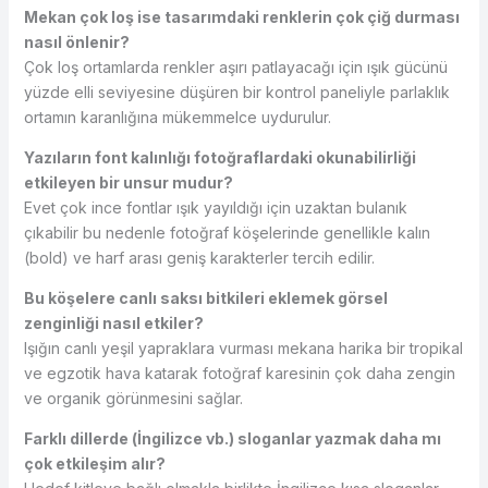
Mekan çok loş ise tasarımdaki renklerin çok çiğ durması
nasıl önlenir?
Çok loş ortamlarda renkler aşırı patlayacağı için ışık gücünü
yüzde elli seviyesine düşüren bir kontrol paneliyle parlaklık
ortamın karanlığına mükemmelce uydurulur.
Yazıların font kalınlığı fotoğraflardaki okunabilirliği
etkileyen bir unsur mudur?
Evet çok ince fontlar ışık yayıldığı için uzaktan bulanık
çıkabilir bu nedenle fotoğraf köşelerinde genellikle kalın
(bold) ve harf arası geniş karakterler tercih edilir.
Bu köşelere canlı saksı bitkileri eklemek görsel
zenginliği nasıl etkiler?
Işığın canlı yeşil yapraklara vurması mekana harika bir tropikal
ve egzotik hava katarak fotoğraf karesinin çok daha zengin
ve organik görünmesini sağlar.
Farklı dillerde (İngilizce vb.) sloganlar yazmak daha mı
çok etkileşim alır?