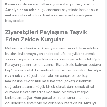
Kamera dostu ve yüz hatlarını yumuşatan profesyonel bir
Antalya neon tabela
ışıklandırması sayesinde herkes sizin
mekanınızda çekildiği o harika kareyi anında paylaşmak
isteyecektir.
Ziyaretçileri Paylaşıma Teşvik
Eden Zekice Kurgular
Mekanınızda harika bir köşe yaratmış olsanız bile misafirleri
bu alanı kullanmaya yönlendirecek ufak teşvikler sunmak
sürecin başarısını garantileyen en önemli pazarlama taktiğidir.
Parlayan yazının hemen yanına “Bizi etiketle kahveni bedava
kap” tarzında ufak bir yönlendirme panosu asmak o
Antalya
neon tabela
köşesini durmaksızın çalışan bir etkileşim
makinesine çevirir. Kurumsal hashtag (etiket) kullanımını
doğrudan tasarıma küçük bir ek olarak dahil etmek dijital
dünyada mekanınız adına kocaman bir fotoğraf arşivi
birikmesini sağlar. Hem görsel bir şölen sunan hem de
ödüllendirme sistemiyle desteklenen interaktif bir
Antalya