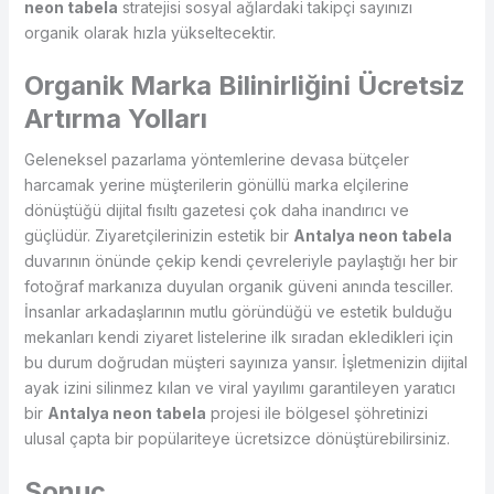
neon tabela
stratejisi sosyal ağlardaki takipçi sayınızı
organik olarak hızla yükseltecektir.
Organik Marka Bilinirliğini Ücretsiz
Artırma Yolları
Geleneksel pazarlama yöntemlerine devasa bütçeler
harcamak yerine müşterilerin gönüllü marka elçilerine
dönüştüğü dijital fısıltı gazetesi çok daha inandırıcı ve
güçlüdür. Ziyaretçilerinizin estetik bir
Antalya neon tabela
duvarının önünde çekip kendi çevreleriyle paylaştığı her bir
fotoğraf markanıza duyulan organik güveni anında tesciller.
İnsanlar arkadaşlarının mutlu göründüğü ve estetik bulduğu
mekanları kendi ziyaret listelerine ilk sıradan ekledikleri için
bu durum doğrudan müşteri sayınıza yansır. İşletmenizin dijital
ayak izini silinmez kılan ve viral yayılımı garantileyen yaratıcı
bir
Antalya neon tabela
projesi ile bölgesel şöhretinizi
ulusal çapta bir popülariteye ücretsizce dönüştürebilirsiniz.
Sonuç