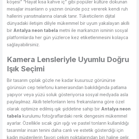
köşesi” “Hayat kısa kahve iç” gibi popüler kültüre dokunan
mesajlar insanların o yazının önünde poz vererek kendi ruh
hallerini yansıtmalarına olanak tanır. Tüketicilerin dijital
dünyadaki iletişim diliyle mükemmel bir uyum yakalayan akıllı
bir
Antalya neon tabela
metni ile markanızın isminin sosyal
platformlarda her gün yüzlerce kez etiketlenmesini kolayca
sağlayabilirsiniz.
Kamera Lensleriyle Uyumlu Doğru
Işık Seçimi
Bir tasarım çıplak gözle ne kadar kusursuz görünürse
görünsün cep telefonu kamerasından bakıldığında patlama
yapıyor veya yüzü soluk gösteriyorsa sosyal medyada asla
paylaşılmaz. Akıllı telefonların lens frekanslarına göre özel
olarak optimize edilmiş ışık şiddetine sahip bir
Antalya neon
tabela
kurulumu fotoğraflardaki renk dengesini mükemmel
ayarlar. Özellikle sıcak gün ışığı ve pastel tonların kullanıldığı
tasarımlar insan tenini daha canlı ve estetik gösterdiği için
kadın müşterilerin favori çekim noktalarından biri haline gelir.