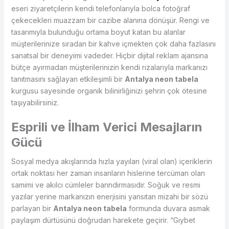
eseri ziyaretçilerin kendi telefonlarıyla bolca fotoğraf
çekecekleri muazzam bir cazibe alanına dönüşür. Rengi ve
tasarımıyla bulunduğu ortama boyut katan bu alanlar
müşterilerinize sıradan bir kahve içmekten çok daha fazlasını
sanatsal bir deneyimi vadeder. Hiçbir dijital reklam ajansına
bütçe ayırmadan müşterilerinizin kendi rızalarıyla markanızı
tanıtmasını sağlayan etkileşimli bir
Antalya neon tabela
kurgusu sayesinde organik bilinirliğinizi şehrin çok ötesine
taşıyabilirsiniz.
Esprili ve İlham Verici Mesajların
Gücü
Sosyal medya akışlarında hızla yayılan (viral olan) içeriklerin
ortak noktası her zaman insanların hislerine tercüman olan
samimi ve akılcı cümleler barındırmasıdır. Soğuk ve resmi
yazılar yerine markanızın enerjisini yansıtan mizahi bir sözü
parlayan bir
Antalya neon tabela
formunda duvara asmak
paylaşım dürtüsünü doğrudan harekete geçirir. “Gıybet