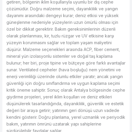
getiren, bölgenin iklim koşullarıyla uyumlu bir dış cephe
çözümüdür. Doğru malzeme seçimi, dayanıklılık ve yangın
dayanımı arasındaki dengeyi kurar; deniz etkisi ve yüksek
güneşlenme nedeniyle yüzeylerin uzun ömürlü olması için
özel bir dikkat gerektirir. Bakım gereksinimlerinin düzenli
olarak planlanması, kir, tuzlu rüzgar ve UV etkisine karşı
yüzeyin korunmasını sağlar ve toplam yaşam maliyetini
düşürür. Malzeme seçenekleri arasında ACP, fiber cement,
mineral yün izolasyonlu sistemler ve doğal taş kaplama
bulunur; her biri, proje tipine ve bütçeye göre farklı avantajlar
sunar. Ventilated cepheler (hava boşluğu) nem yönetimi ve
enerji verimliliği üzerinde olumlu etkiler yaratır; ancak yangın
güvenliği için doğru sınıflandırma ve uygun kaplama seçimi
kritik öneme sahiptir. Sonuç olarak Antalya bölgesinde cephe
giydirme projeleri, yerel iklim koşulları ve deniz etkileri
düşünülerek tasarlandığında, dayanıklılık, güvenlik ve estetik
değeri bir araya getirir; yatırımın geri dönüşü uzun vadede
kendini gösterir. Doğru planlama, yerel uzmanlık ve periyodik
bakım, yatırımın ömrünü uzatarak yapı sahiplerine
sürdürülebilir faydalar sağlar.