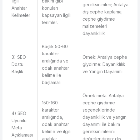
İlgili
bakım gibi
gereksinimleri; Antalya
Anahtar
konuları
dış cephe kaplama;
Kelimeler
kapsayan ilgili
cephe giydirme
terimler.
malzemeleri
dayanıklılık
Başlık 50-60
karakter
3) SEO
Örnek: Antalya cephe
aralığında ve
Dostu
giydirme: Dayanıklılık
odak anahtar
Başlık
ve Yangın Dayanımı
kelime ile
başlamalı.
Örnek meta: Antalya
150-160
cephe giydirme
karakter
seçeneklerinde
4) SEO
aralığında,
dayanıklılık ve yangın
Uyumlu
odak anahtar
dayanımı ile bakım
Meta
kelime ve ilgili
gereksinimlerini
Açıklaması
anahtar
değerlendiririn; dış