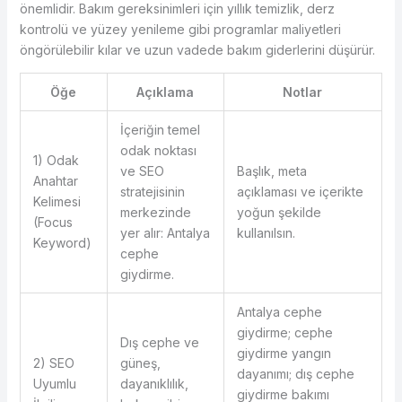
önemlidir. Bakım gereksinimleri için yıllık temizlik, derz
kontrolü ve yüzey yenileme gibi programlar maliyetleri
öngörülebilir kılar ve uzun vadede bakım giderlerini düşürür.
Öğe
Açıklama
Notlar
İçeriğin temel
odak noktası
1) Odak
ve SEO
Başlık, meta
Anahtar
stratejisinin
açıklaması ve içerikte
Kelimesi
merkezinde
yoğun şekilde
(Focus
yer alır: Antalya
kullanılsın.
Keyword)
cephe
giydirme.
Antalya cephe
giydirme; cephe
Dış cephe ve
giydirme yangın
2) SEO
güneş,
dayanımı; dış cephe
Uyumlu
dayanıklılık,
giydirme bakımı